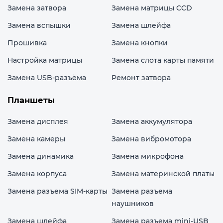
Замена затвора
Замена матрицы CCD
Замена вспышки
Замена шлейфа
Прошивка
Замена кнопки
Настройка матрицы
Замена слота карты памяти
Замена USB-разъёма
Ремонт затвора
Планшеты
Замена дисплея
Замена аккумулятора
Замена камеры
Замена вибромотора
Замена динамика
Замена микрофона
Замена корпуса
Замена материнской платы
Замена разъема SIM-карты
Замена разъема
наушников
Замена шлейфа
Замена разъема mini-USB