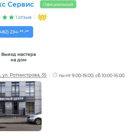
с Сервис
Официальный
1 отзыв
482) 234-13-22
482) 234-**-**
Выезд мастера
на дом
, ул. Ротмистрова, 35
пн-пт 9:00-19:00; сб 10:00-16:00