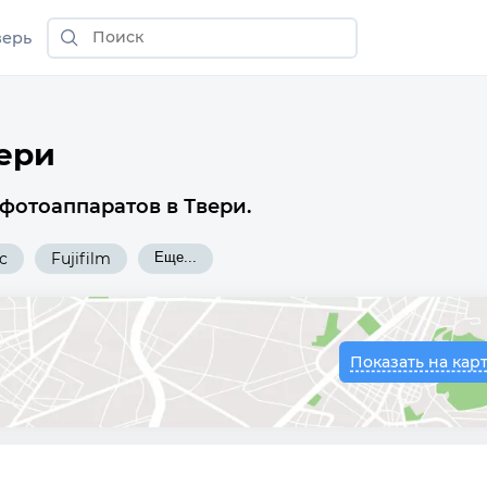
верь
ери
фотоаппаратов в Твери.
c
Fujifilm
Еще...
Показать на кар