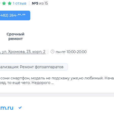
1 отзыв
№5
из 15
482) 264-84-84
(482) 264-**-**
Срочный
ремонт
 ул. Хромова, 23, корп. 2
пн-пт 10:00-20:00
ализация: Ремонт фотоаппаратов
сони смартфон, модель не подскажу уже,но любимый. Начал 
яд, то ещё чего. Недорого ...
em.ru