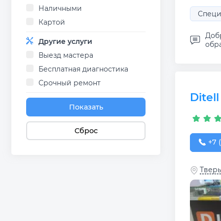
Наличными
Специ
Картой
Доб
Другие услуги
обра
Выезд мастера
Бесплатная диагностика
Срочный ремонт
Ditell
Показать
Сброс
+7 (
+7 
Тверь