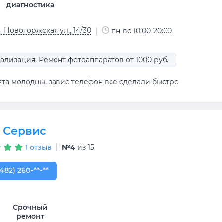
диагностика
, Новоторжская ул., 14/30
пн-вс 10:00-20:00
ализация: Ремонт фотоаппаратов от 1000 руб.
ята молодцы, завис телефон все сделали быстро
o Сервис
1 отзыв
№4
из 15
482) 260-05-53
(482) 260-**-**
Срочный
ремонт