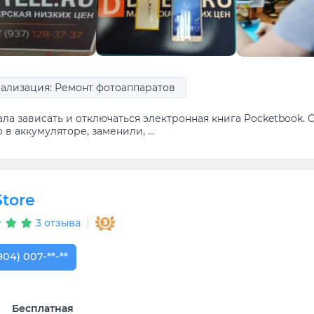
ализация: Ремонт фотоаппаратов
ла зависать и отключаться электронная книга Pocketbook. О
 в аккумуляторе, заменили, ...
tore
3 отзыва
904) 007-41-11
904) 007-**-**
Бесплатная