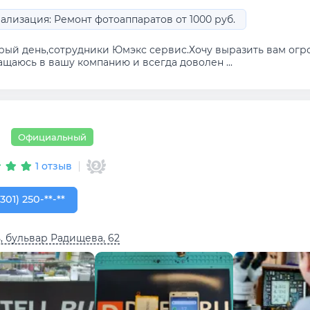
ализация: Ремонт фотоаппаратов от 1000 руб.
рый день,сотрудники Юмэкс сервис.Хочу выразить вам огро
щаюсь в вашу компанию и всегда доволен ...
Официальный
1 отзыв
301) 250-00-32
(301) 250-**-**
, бульвар Радищева, 62