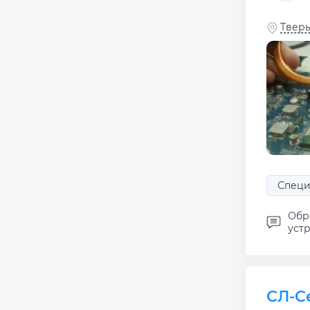
Тверь
Специ
Обр
устр
СЛ-С