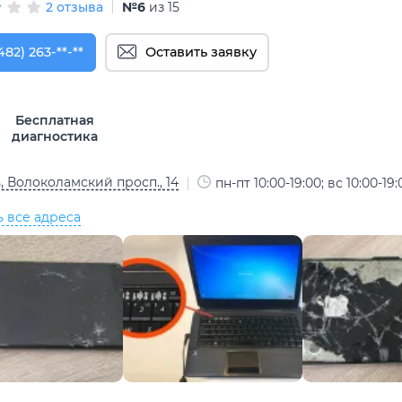
2 отзыва
№6
из 15
482) 263-31-14
482) 263-**-**
Оставить заявку
Бесплатная
диагностика
, Волоколамский просп., 14
пн-пт 10:00-19:00; вс 10:00-19:
ь все адреса