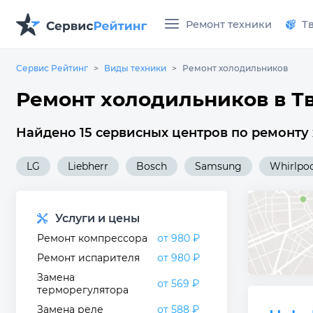
Ремонт техники
Т
Сервис Рейтинг
Виды техники
Ремонт холодильников
Ремонт холодильников в Т
Найдено 15 сервисных центров по ремонту
LG
Liebherr
Bosch
Samsung
Whirlpo
Услуги и цены
Ремонт компрессора
от 980 ₽
Ремонт испарителя
от 980 ₽
Замена
от 569 ₽
терморегулятора
Замена реле
от 588 ₽