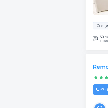
Специ
Сти
пред
Remo
+7 (