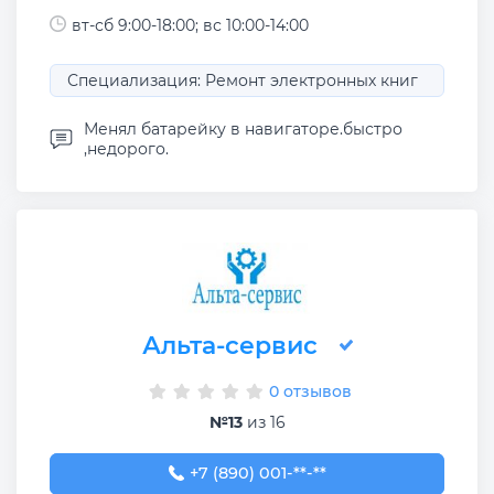
вт-сб 9:00-18:00; вс 10:00-14:00
Специализация: Ремонт электронных книг
Менял батарейку в навигаторе.быстро
,недорого.
Альта-сервис
0 отзывов
№13
из 16
+7 (890) 001-04-55
+7 (890) 001-**-**