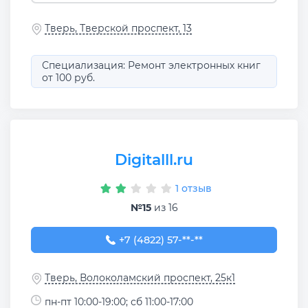
Тверь, Тверской проспект, 13
Специализация: Ремонт электронных книг
от 100 руб.
Digitalll.ru
1 отзыв
№15
из 16
+7 (4822) 57-19-11
+7 (4822) 57-**-**
Тверь, Волоколамский проспект, 25к1
пн-пт 10:00-19:00; сб 11:00-17:00