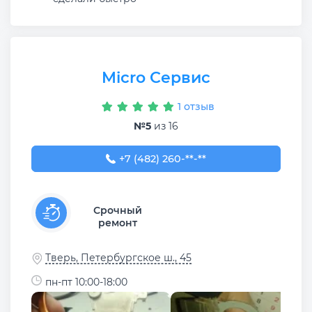
Micro Сервис
1 отзыв
№5
из 16
+7 (482) 260-05-53
+7 (482) 260-**-**
Срочный
ремонт
Тверь, Петербургское ш., 45
пн-пт 10:00-18:00