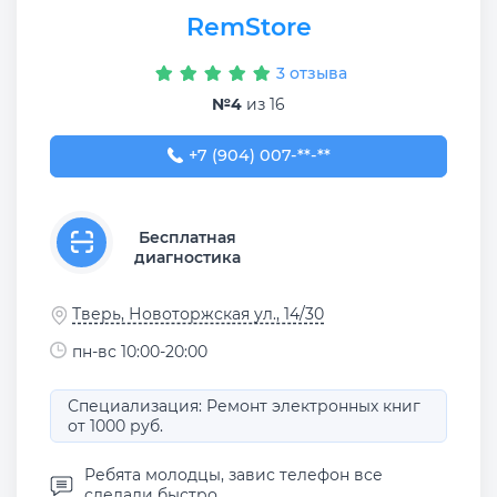
RemStore
3 отзыва
№4
из 16
+7 (904) 007-41-11
+7 (904) 007-**-**
Бесплатная
диагностика
Тверь, Новоторжская ул., 14/30
пн-вс 10:00-20:00
Специализация: Ремонт электронных книг
от 1000 руб.
Ребята молодцы, завис телефон все
сделали быстро