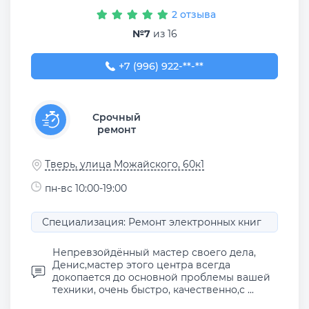
2 отзыва
№7
из 16
+7 (996) 922-53-96
+7 (996) 922-**-**
Срочный
ремонт
Тверь, улица Можайского, 60к1
пн-вс 10:00-19:00
Специализация: Ремонт электронных книг
Непревзойдённый мастер своего дела,
Денис,мастер этого центра всегда
докопается до основной проблемы вашей
техники, очень быстро, качественно,с ...