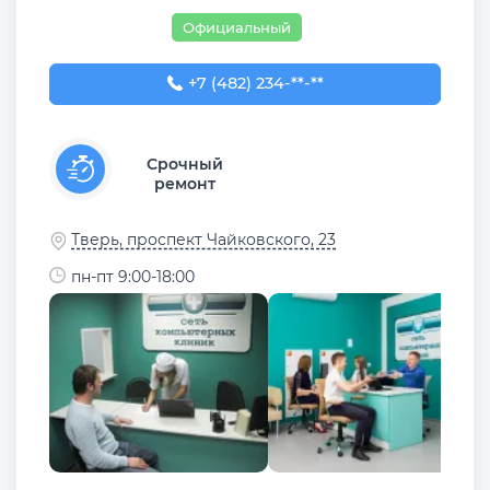
Официальный
+7 (482) 234-71-40
+7 (482) 234-**-**
Срочный
ремонт
Тверь, проспект Чайковского, 23
пн-пт 9:00-18:00