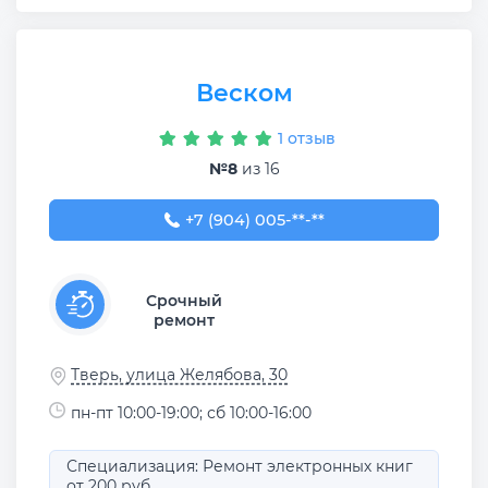
Веском
1 отзыв
№8
из 16
+7 (904) 005-80-01
+7 (904) 005-**-**
Срочный
ремонт
Тверь, улица Желябова, 30
пн-пт 10:00-19:00; сб 10:00-16:00
Специализация: Ремонт электронных книг
от 200 руб.