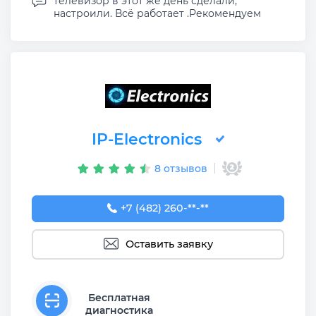
телевизор в этот же день сделали,
настроили. Всё работает .Рекомендуем
IP-Electronics
8 отзывов
+7 (482) 260-14-07
+7 (482) 260-**-**
Оставить заявку
Бесплатная
диагностика