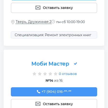
Оставить заявку
Тверь, Дружинная 2
пн-сб 10:00-19:00
Специализация: Ремонт электронных книг
Моби Мастер
0 отзывов
№14
из 16
+7 (904) 016-18-94
+7 (904) 016-**-**
Оставить заявку