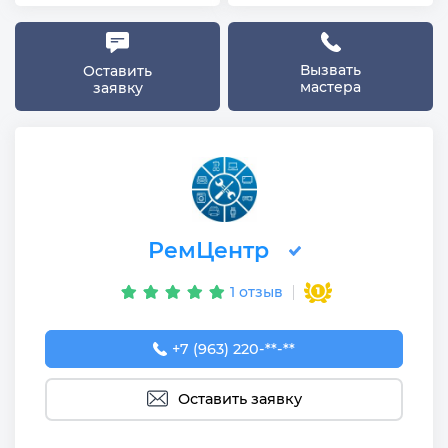
Вызвать
Оставить
мастера
заявку
РемЦентр
1 отзыв
+7 (963) 220-12-19
+7 (963) 220-**-**
Оставить заявку