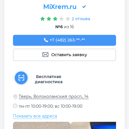
MiXrem.ru
2 отзыва
№6
из 16
+7 (482) 263-31-14
+7 (482) 263-**-**
Оставить заявку
Бесплатная
диагностика
Тверь, Волоколамский просп., 14
пн-пт 10:00-19:00; вс 10:00-19:00
Показать все адреса