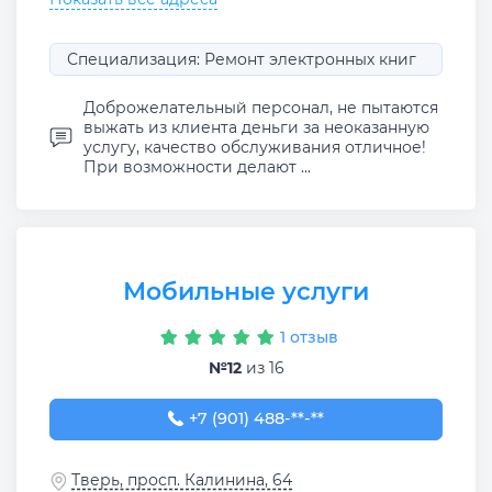
Специализация: Ремонт электронных книг
Доброжелательный персонал, не пытаются
выжать из клиента деньги за неоказанную
услугу, качество обслуживания отличное!
При возможности делают ...
Мобильные услуги
1 отзыв
№12
из 16
+7 (901) 488-83-88
+7 (901) 488-**-**
Тверь, просп. Калинина, 64