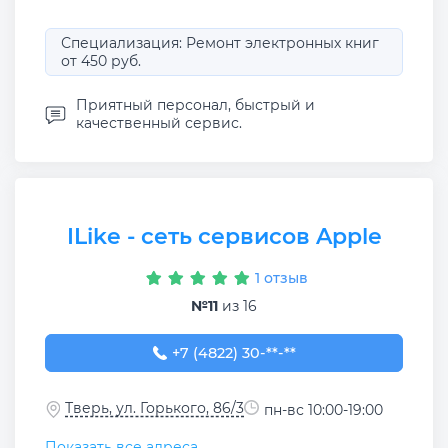
Специализация: Ремонт электронных книг
от 450 руб.
Приятный персонал, быстрый и
качественный сервис.
ILike - сеть сервисов Apple
1 отзыв
№11
из 16
+7 (4822) 30-11-33
+7 (4822) 30-**-**
Тверь, ул. Горького, 86/3
пн-вс 10:00-19:00
Показать все адреса