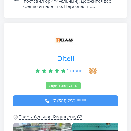
(поставил оригинальный). Держится все
крепко и надёжно. Персонал пр...
Ditell
1 отзыв
Официальный
+7 (301) 250-00-32
+7 (301) 250-**-**
Тверь, бульвар Радищева, 62