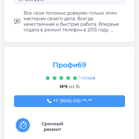
Все свои поломки доверяю только этим
мастерам своего дела. Всегда
качественная и быстрая работа. Впервые
отдала в ремонт телефон в 2013 году, ...
Профи69
1 отзыв
№9
из 16
+7 (900) 010-00-37
+7 (900) 010-**-**
Срочный
ремонт