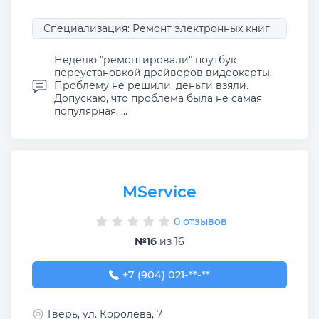
Специализация: Ремонт электронных книг
Неделю "ремонтировали" ноутбук
переустановкой драйверов видеокарты.
Проблему не решили, деньги взяли.
Допускаю, что проблема была не самая
популярная, ...
MService
0 отзывов
№16
из 16
+7 (904) 021-57-87
+7 (904) 021-**-**
Тверь, ул. Королёва, 7