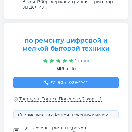
Взяли 1200р, держали три дня. Приговор:
вышел из ...
по ремонту цифровой и
мелкой бытовой техники
1 отзыв
№8
из 10
+7 (904) 029-38-94
+7 (904) 029-**-**
Тверь, ул. Бориса Полевого, 2, корп. 2
Специализация: Ремонт соковыжималок
Цены очень приятные,ремонт