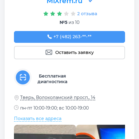
MiXrem.ru
2 отзыва
№5
из 10
+7 (482) 263-31-14
+7 (482) 263-**-**
Оставить заявку
Бесплатная
диагностика
Тверь, Волоколамский просп., 14
пн-пт 10:00-19:00; вс 10:00-19:00
Показать все адреса