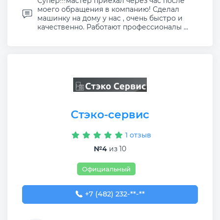
Супер!!!мастер приехал через час после
моего обращения в компанию! Сделал
машинку на дому у нас , очень быстро и
качественно. Работают профессионалы ...
Стэко-сервис
1 отзыв
№4
из 10
Официальный
+7 (482) 232-00-23
+7 (482) 232-**-**