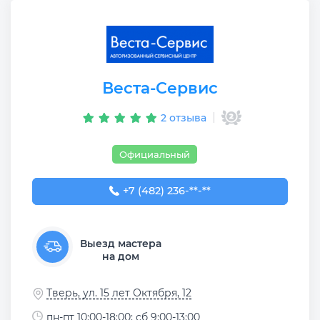
Веста-Сервис
2 отзыва
Официальный
+7 (482) 236-83-43
+7 (482) 236-**-**
Выезд мастера
на дом
Тверь, ул. 15 лет Октября, 12
пн-пт 10:00-18:00; сб 9:00-13:00