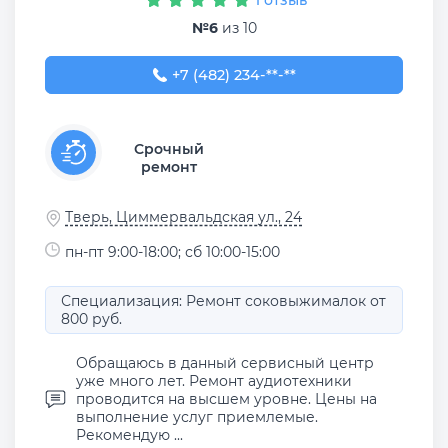
1 отзыв
№6
из 10
+7 (482) 234-75-56
+7 (482) 234-**-**
Срочный
ремонт
Тверь, Циммервальдская ул., 24
пн-пт 9:00-18:00; сб 10:00-15:00
Специализация: Ремонт соковыжималок от
800 руб.
Обращаюсь в данный сервисный центр
уже много лет. Ремонт аудиотехники
проводится на высшем уровне. Цены на
выполнение услуг приемлемые.
Рекомендую ...