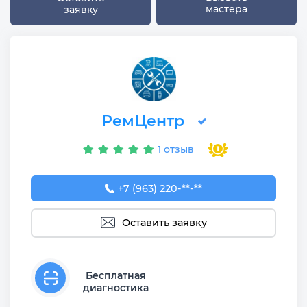
мастера
заявку
РемЦентр
1 отзыв
+7 (963) 220-12-19
+7 (963) 220-**-**
Оставить заявку
Бесплатная
диагностика