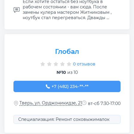
Если хотите остаться без ноутбука в
рабочем состоянии - вам сюда. После
замены кулера мастером Житниковым ,
ноутбук стал перегреваться. Дважды ...
Глобал
0 отзывов
№10
из 10
+7 (482) 234-90-59
+7 (482) 234-**-**
Тверь, ул. Орджоникидзе, 21
вт-сб 7:30-17:00
Специализация: Ремонт соковыжималок