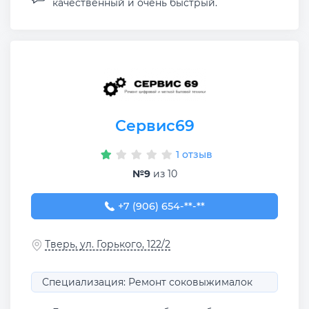
качественный и очень быстрый.
Сервис69
1 отзыв
№9
из 10
+7 (906) 654-54-67
+7 (906) 654-**-**
Тверь, ул. Горького, 122/2
Специализация: Ремонт соковыжималок