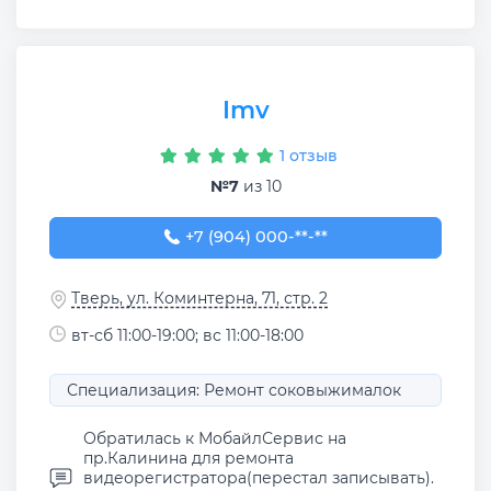
Imv
1 отзыв
№7
из 10
+7 (904) 000-25-75
+7 (904) 000-**-**
Тверь, ул. Коминтерна, 71, стр. 2
вт-сб 11:00-19:00; вс 11:00-18:00
Специализация: Ремонт соковыжималок
Обратилась к МобайлСервис на
пр.Калинина для ремонта
видеорегистратора(перестал записывать).