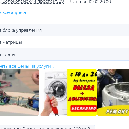
, Волоколамский проспект, 29
пн-вс 10:00-20:00
ь все адреса
т блока управления
т матрицы
т платы
еть все цены на услуги →