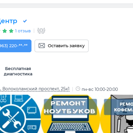
ентр
1 отзыв
963) 220-12-19
963) 220-**-**
Оставить заявку
Бесплатная
диагностика
, Волоколамский проспект, 25к1
пн-вс 10:00-20:00