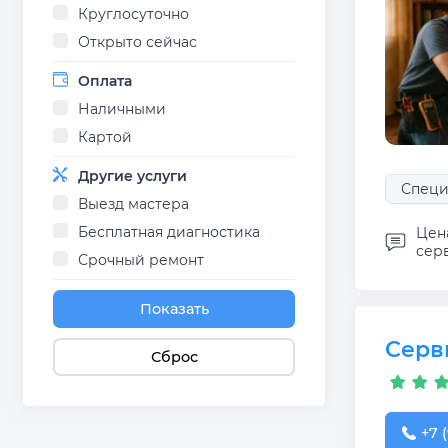
Круглосуточно
Открыто сейчас
Оплата
Наличными
Картой
Другие услуги
Специ
Выезд мастера
Бесплатная диагностика
Цена
сер
Срочный ремонт
Показать
Серв
Сброс
+7 (
+7 