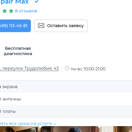
pair Max
8 отзывов
499) 113-45-81
Оставить заявку
Бесплатная
диагностика
, переулок Трудолюбия, 43
пн-вс 10:00-21:00
а экрана
т антенны
т платы
еть все цены на услуги →