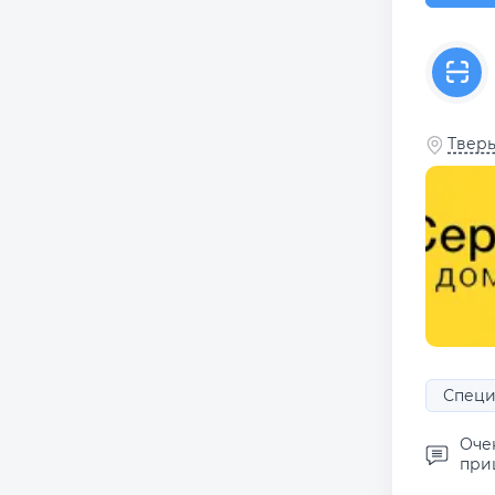
Тверь
Специ
Оче
приш