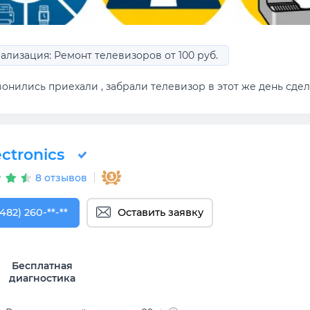
ализация: Ремонт телевизоров от 100 руб.
онились приехали , забрали телевизор в этот же день сдел
ectronics
8 отзывов
482) 260-14-07
(482) 260-**-**
Оставить заявку
Бесплатная
диагностика