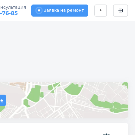
онсультация
Заявка на ремонт
+
1-76-85
те