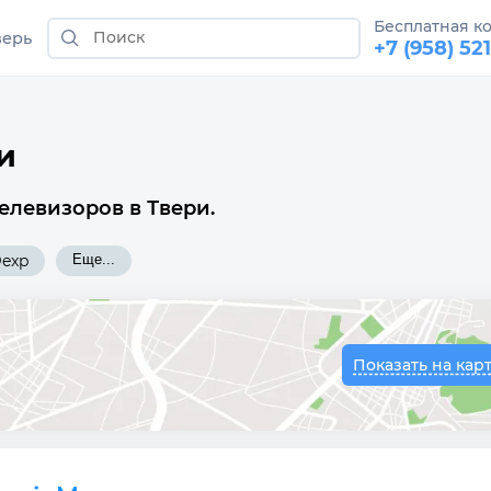
Бесплатная к
верь
+7 (958) 52
и
елевизоров в Твери.
exp
Еще...
Показать на кар