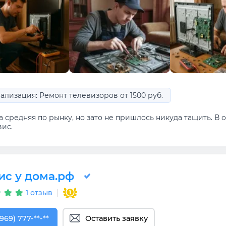
ализация: Ремонт телевизоров от 1500 руб.
 средняя по рынку, но зато не пришлось никуда тащить. В 
вис.
ис у дома.рф
1 отзыв
969) 777-50-55
(969) 777-**-**
Оставить заявку