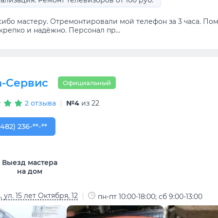
ализация: Ремонт телевизоров от 100 руб.
сибо мастеру. Отремонтировали мой телефон за 3 часа. По
крепко и надёжно. Персонал пр...
а-Сервис
Официальный
2 отзыва
№4
из 22
482) 236-83-43
(482) 236-**-**
Выезд мастера
на дом
 ул. 15 лет Октября, 12
пн-пт 10:00-18:00; сб 9:00-13:00