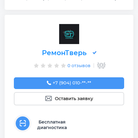
РемонТверь
0 отзывов
+7 (904) 010-99-47
+7 (904) 010-**-**
Оставить заявку
Бесплатная
диагностика