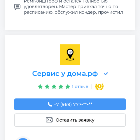
РемКондПроф и остался полностью
удовлетворен. Мастер приехал точно по
расписанию, обслужил кондер, прочистил
...
Сервис у дома.рф
1 отзыв
+7 (969) 777-50-55
+7 (969) 777-**-**
Оставить заявку