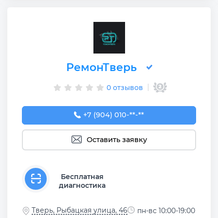
РемонТверь
0 отзывов
+7 (904) 010-99-47
+7 (904) 010-**-**
Оставить заявку
Бесплатная
диагностика
Тверь, Рыбацкая улица, 46
пн-вс 10:00-19:00