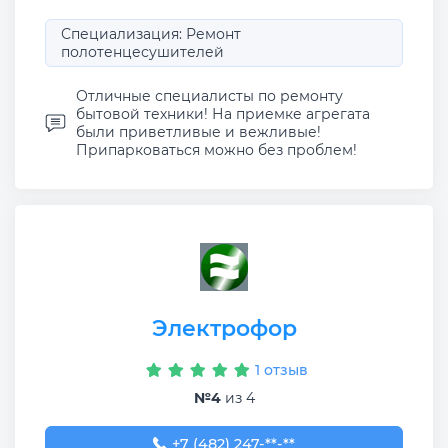
Специализация: Ремонт
полотенцесушителей
Отличные специалисты по ремонту
бытовой техники! На приемке агрегата
были приветливые и вежливые!
Припарковаться можно без проблем!
Электрофор
1 отзыв
№4
из 4
+7 (482) 247-58-12
+7 (482) 247-**-**