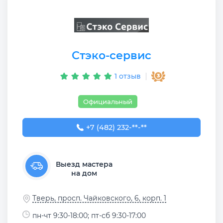
Стэко-сервис
1 отзыв
Официальный
+7 (482) 232-00-23
+7 (482) 232-**-**
Выезд мастера
на дом
Тверь, просп. Чайковского, 6, корп. 1
пн-чт 9:30-18:00; пт-сб 9:30-17:00