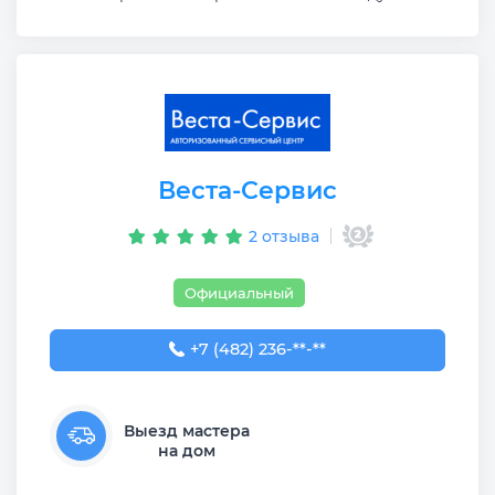
Веста-Сервис
2 отзыва
Официальный
+7 (482) 236-83-43
+7 (482) 236-**-**
Выезд мастера
на дом