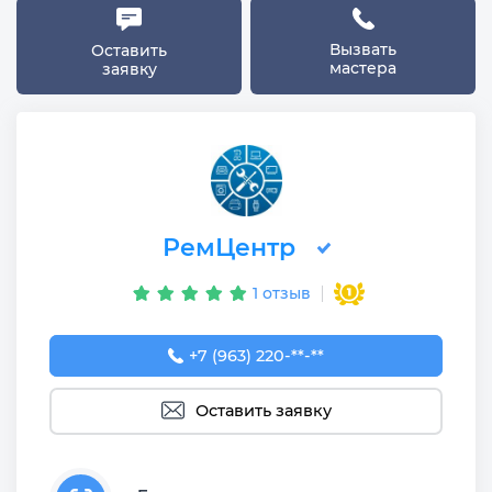
Вызвать
Оставить
мастера
заявку
РемЦентр
1 отзыв
+7 (963) 220-12-19
+7 (963) 220-**-**
Оставить заявку