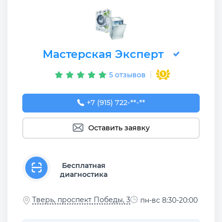
Мастерская Эксперт
5 отзывов
+7 (915) 722-22-29
+7 (915) 722-**-**
Оставить заявку
Бесплатная
диагностика
Тверь, проспект Победы, 3
пн-вс 8:30-20:00