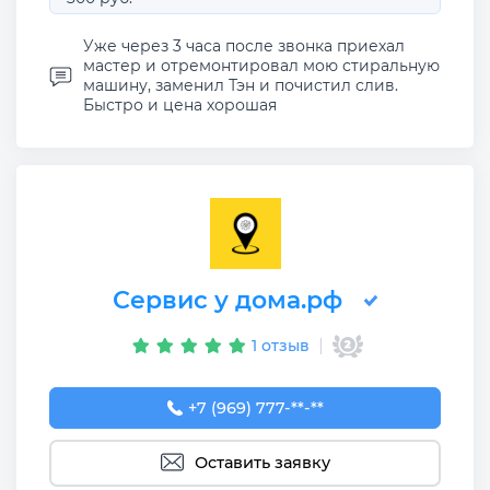
Уже через 3 часа после звонка приехал
мастер и отремонтировал мою стиральную
машину, заменил Тэн и почистил слив.
Быстро и цена хорошая
Сервис у дома.рф
1 отзыв
+7 (969) 777-50-55
+7 (969) 777-**-**
Оставить заявку