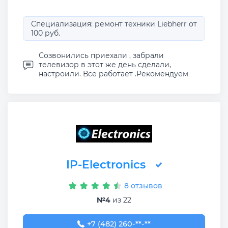
Специализация: ремонт техники Liebherr от
100 руб.
Созвонились приехали , забрали
телевизор в этот же день сделали,
настроили. Всё работает .Рекомендуем
IP-Electronics
8 отзывов
№4
из 22
+7 (482) 260-14-07
+7 (482) 260-**-**