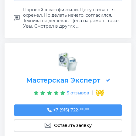
Паровой шкаф фиксили. Цену назвал - я
охренел. Но делать нечего, согласился.
Техника не дешевая. Цена на ремонт тоже.
Увы. Смотрел в других ...
Мастерская Эксперт
5 отзывов
+7 (915) 722-22-29
+7 (915) 722-**-**
Оставить заявку