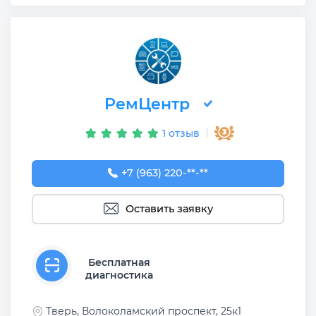
РемЦентр
1 отзыв
+7 (963) 220-12-19
+7 (963) 220-**-**
Оставить заявку
Бесплатная
диагностика
Тверь, Волоколамский проспект, 25к1