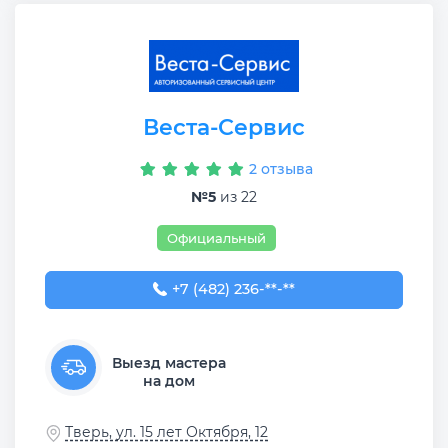
Веста-Сервис
2 отзыва
№5
из 22
Официальный
+7 (482) 236-83-43
+7 (482) 236-**-**
Выезд мастера
на дом
Тверь, ул. 15 лет Октября, 12