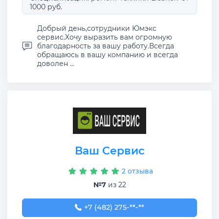
1000 руб.
Добрый день,сотрудники Юмэкс
сервис.Хочу выразить вам огромную
благодарность за вашу работу.Всегда
обращаюсь в вашу компанию и всегда
доволен ...
Ваш Сервис
2 отзыва
№7
из 22
+7 (482) 275-27-14
+7 (482) 275-**-**