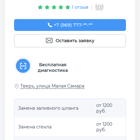
1 отзыв
+7 (969) 777-50-55
+7 (969) 777-**-**
Оставить заявку
Бесплатная
диагностика
Тверь, улица Малая Самара
от 1200
Замена заливного шланга
руб.
от 1200
Замена стекла
руб.