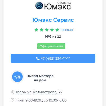
Юмэкс Сервис
1 отзыв
№6
из 22
Официальный
+7 (482) 234-13-22
+7 (482) 234-**-**
Выезд мастера
на дом
Тверь, ул. Ротмистрова, 35
пн-пт 9:00-19:00; сб 10:00-16:00