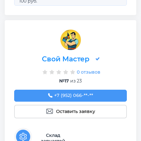
100 руб.
Свой Мастер
0 отзывов
№17
из 23
+7 (952) 066-42-66
+7 (952) 066-**-**
Оставить заявку
Склад