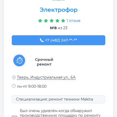
Электрофор
1 отзыв
№8
из 23
+7 (482) 247-58-12
+7 (482) 247-**-**
Срочный
ремонт
Тверь, Индустриальная ул., 6А
пн-пт 9:00-18:00
Специализация: ремонт техники Makita
Был очень удивлён когда обнаружил
производственную площадку по ремонту