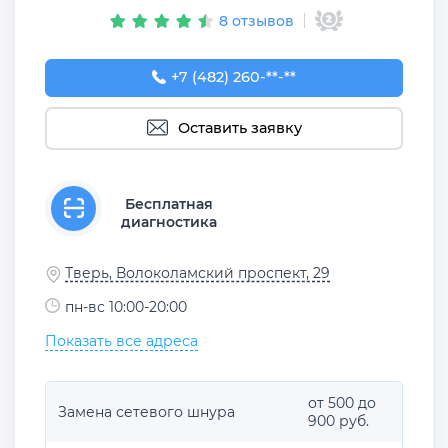
8 отзывов
+7 (482) 260-14-07
+7 (482) 260-**-**
Оставить заявку
Бесплатная
диагностика
Тверь, Волоколамский проспект, 29
пн-вс 10:00-20:00
Показать все адреса
от 500 до
Замена сетевого шнура
900 руб.