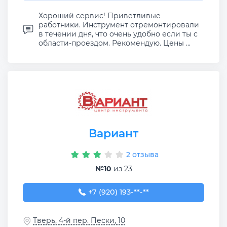
Хороший сервис! Приветливые
работники. Инструмент отремонтировали
в течении дня, что очень удобно если ты с
области-проездом. Рекомендую. Цены ...
Вариант
2 отзыва
№10
из 23
+7 (920) 193-78-12
+7 (920) 193-**-**
Тверь, 4-й пер. Пески, 10