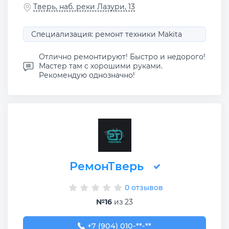
Тверь, наб. реки Лазури, 13
Специализация: ремонт техники Makita
Отлично ремонтируют! Быстро и недорого!
Мастер там с хорошими руками.
Рекомендую однозначно!
РемонТверь
0 отзывов
№16
из 23
+7 (904) 010-99-47
+7 (904) 010-**-**