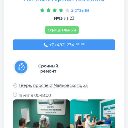
2 отзыва
№13
из 23
Официальный
+7 (482) 234-71-40
+7 (482) 234-**-**
Срочный
ремонт
Тверь, проспект Чайковского, 23
пн-пт 9:00-18:00