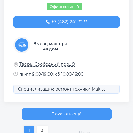
Официальный
+7 (482) 241-52-05
+7 (482) 241-**-**
Выезд мастера
на дом
Тверь, Свободный пер., 9
пн-пт 9:00-19:00; сб 10:00-16:00
Специализация: ремонт техники Makita
Показать ещё
1
2
Назад