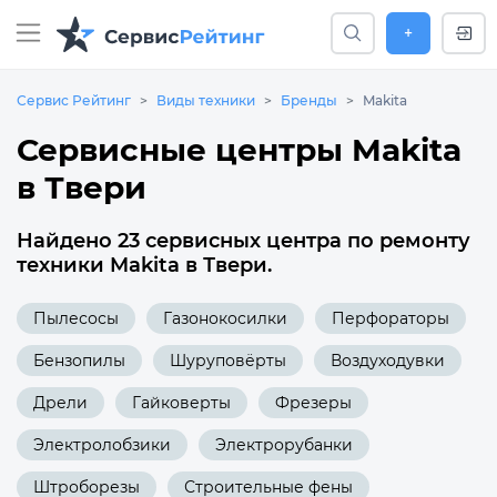
+
Сервис Рейтинг
Виды техники
Бренды
Makita
Сервисные центры Makita
в Твери
Найдено 23 сервисных центра по ремонту
техники Makita в Твери.
Пылесосы
Газонокосилки
Перфораторы
Бензопилы
Шуруповёрты
Воздуходувки
Дрели
Гайковерты
Фрезеры
Электролобзики
Электрорубанки
Штроборезы
Строительные фены