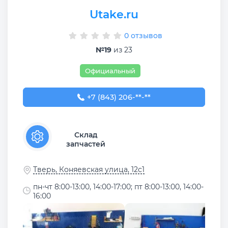
Utake.ru
0 отзывов
№19
из 23
Официальный
+7 (843) 206-03-65
+7 (843) 206-**-**
Склад
запчастей
Тверь, Коняевская улица, 12с1
пн-чт 8:00-13:00, 14:00-17:00; пт 8:00-13:00, 14:00-
16:00