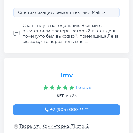
Специализация: ремонт техники Makita
Сдал пилу в понедельник. В связи с
отсутствием мастера, который в этот день
почему-то был выходной, приёмщица Лена
сказала, что через день мне ...
Imv
1 отзыв
№11
из 23
+7 (904) 000-25-75
+7 (904) 000-**-**
Тверь, ул. Коминтерна, 71, стр. 2