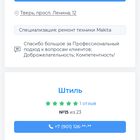
Тверь, просп. Ленина, 12
Специализация: ремонт техники Makita
Спасибо большое за Профессиональный
подход к вопросам клиентов;
Доброжелательность; Компетентность!
Штиль
1 отзыв
№15
из 23
+7 (901) 126-02-06
+7 (901) 126-**-**