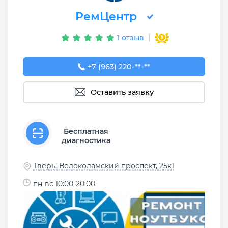
РемЦентр
1 отзыв
+7 (963) 220-12-19
+7 (963) 220-**-**
Оставить заявку
Бесплатная
диагностика
Тверь, Волоколамский проспект, 25к1
пн-вс 10:00-20:00