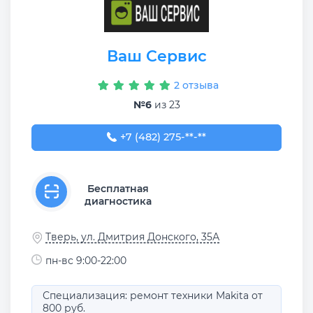
Ваш Сервис
2 отзыва
№6
из 23
+7 (482) 275-27-14
+7 (482) 275-**-**
Бесплатная
диагностика
Тверь, ул. Дмитрия Донского, 35А
пн-вс 9:00-22:00
Специализация: ремонт техники Makita от
800 руб.