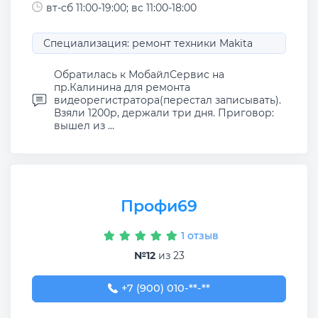
вт-сб 11:00-19:00; вс 11:00-18:00
Специализация: ремонт техники Makita
Обратилась к МобайлСервис на
пр.Калинина для ремонта
видеорегистратора(перестал записывать).
Взяли 1200р, держали три дня. Приговор:
вышел из ...
Профи69
1 отзыв
№12
из 23
+7 (900) 010-00-37
+7 (900) 010-**-**