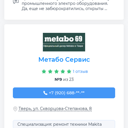
промышленного электро оборудования.
Да, еще не забюрократились, открыты ...
Метабо Сервис
1 отзыв
№9
из 23
+7 (920) 688-24-77
+7 (920) 688-**-**
Тверь, ул. Скворцова-Степанова, 8
Специализация: ремонт техники Makita