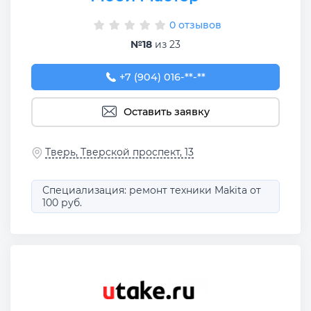
0 отзывов
№18
из 23
+7 (904) 016-18-94
+7 (904) 016-**-**
Оставить заявку
Тверь, Тверской проспект, 13
Специализация: ремонт техники Makita от
100 руб.