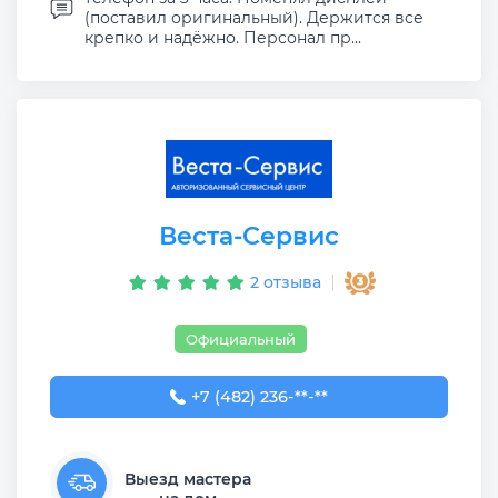
(поставил оригинальный). Держится все
крепко и надёжно. Персонал пр...
Веста-Сервис
2 отзыва
Официальный
+7 (482) 236-83-43
+7 (482) 236-**-**
Выезд мастера