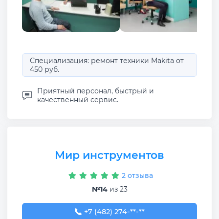
Специализация: ремонт техники Makita от
450 руб.
Приятный персонал, быстрый и
качественный сервис.
Мир инструментов
2 отзыва
№14
из 23
+7 (482) 274-01-12
+7 (482) 274-**-**