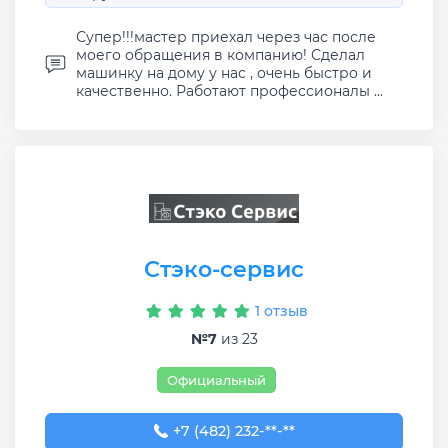
Супер!!!мастер приехал через час после
моего обращения в компанию! Сделал
машинку на дому у нас , очень быстро и
качественно. Работают профессионалы ...
Стэко-сервис
1 отзыв
№7
из 23
Официальный
+7 (482) 232-00-23
+7 (482) 232-**-**